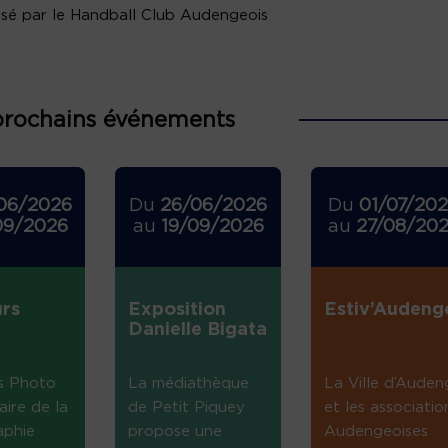
sé par le Handball Club Audengeois
prochains événements
06/2026
Du
26/06/2026
Du
01/07/20
09/2026
au
19/09/2026
au
27/08/20
rs
Exposition
Estiv’Audeng
Danielle Bigata
s Photo
La médiathèque
La Ville d’Auden
aire de la
de Petit Piquey
et les associatio
aphie
propose une
Audengeoises