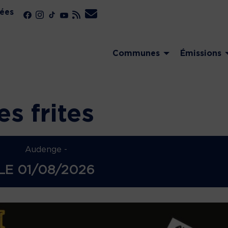
ées
Communes
Émissions
s
s frites
Audenge -
LE
01/08/2026