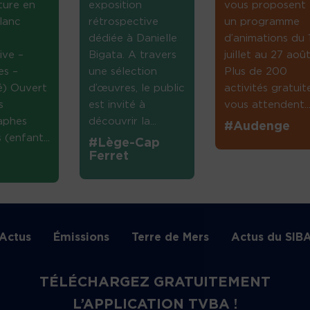
ture en
exposition
vous proposent
lanc
rétrospective
un programme
dédiée à Danielle
d’animations du 
ive –
Bigata. A travers
juillet au 27 août
es –
une sélection
Plus de 200
té) Ouvert
d’œuvres, le public
activités gratuit
s
est invité à
vous attendent...
aphes
découvrir la...
#Audenge
(enfant...
#Lège-Cap
Ferret
Actus
Émissions
Terre de Mers
Actus du SIB
TÉLÉCHARGEZ GRATUITEMENT
L’APPLICATION TVBA !