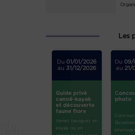
Organi
Les 
Du
01/01/2026
Du
09/
au
31/12/2026
au
21/
Guide privé
Concou
canoë-kayak
photo
et découverte
faune flore
Concour
Venez naviguez en
Bicenten
kayak ou en
photogr