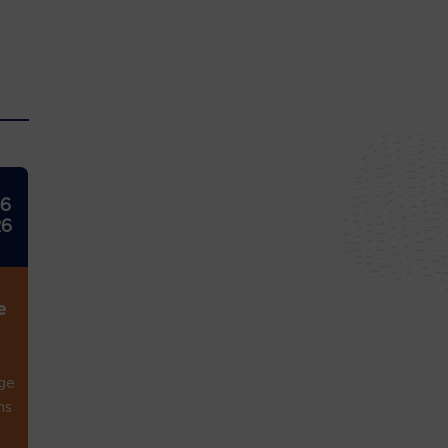
26
26
e
ge
ns