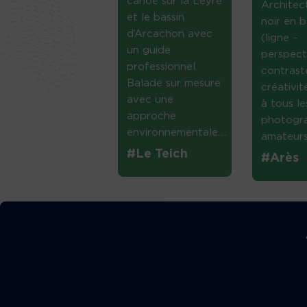
canoë sur la Leyre
Architec
et le bassin
noir en b
d’Arcachon avec
(ligne –
un guide
perspect
professionnel.
contrast
Balade sur mesure
créativi
avec une
à tous le
approche
photogr
environnementale....
amateurs 
#Le Teich
#Arès