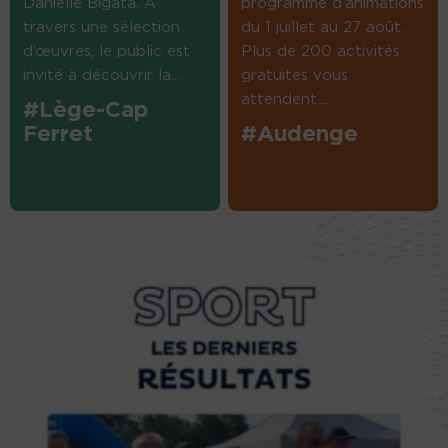
Danielle Bigata. A
programme d’animations
travers une sélection
du 1 juillet au 27 août.
d’œuvres, le public est
Plus de 200 activités
invité à découvrir la...
gratuites vous
attendent....
#Lège-Cap
Ferret
#Audenge