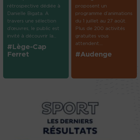
rétrospective dédiée à
proposent un
Danielle Bigata. A
programme d’animations
travers une sélection
du 1 juillet au 27 août.
d’œuvres, le public est
Plus de 200 activités
invité à découvrir la...
gratuites vous
attendent....
#Lège-Cap
Ferret
#Audenge