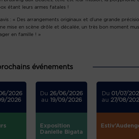
ox étant leurs armes fatales !
avis : « Des arrangements originaux et d’une grande précisio
ne mise en scène drôle et décalée, un très bon moment mus
ager en famille ! »
prochains événements
06/2026
Du
26/06/2026
Du
01/07/20
09/2026
au
19/09/2026
au
27/08/20
rs
Exposition
Estiv’Audeng
Danielle Bigata