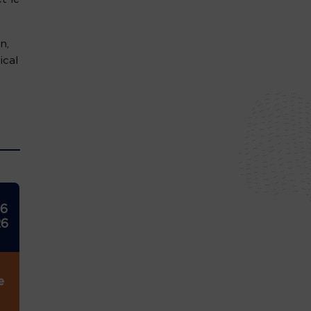
n,
ical
26
26
e