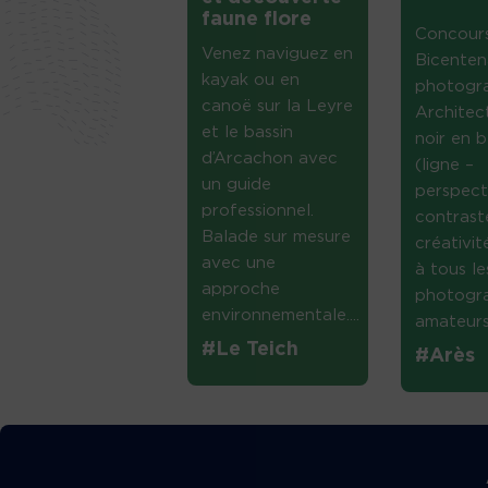
faune flore
Concour
Venez naviguez en
Bicenten
kayak ou en
photogr
canoë sur la Leyre
Architec
et le bassin
noir en b
d’Arcachon avec
(ligne –
un guide
perspect
professionnel.
contrast
Balade sur mesure
créativi
avec une
à tous le
approche
photogr
environnementale....
amateurs 
#Le Teich
#Arès