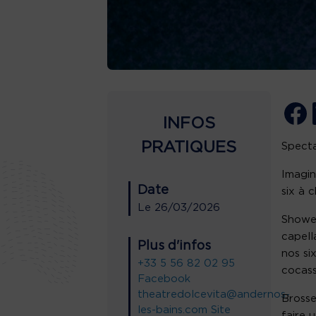
INFOS
PRATIQUES
Specta
Imagin
Date
six à 
Le
26/03/2026
Shower
capell
Plus d'infos
nos si
+33 5 56 82 02 95
cocass
Facebook
theatredolcevita@andernos-
Brosse
les-bains.com
Site
faire 