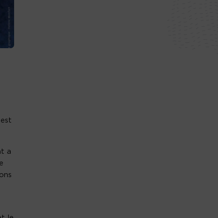
 est
nt a
e
ions
,
t le