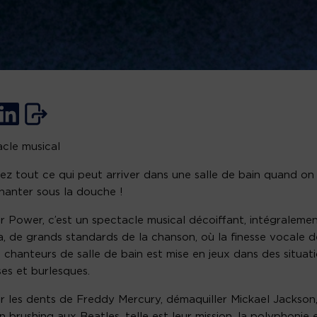
cle musical
ez tout ce qui peut arriver dans une salle de bain quand on
chanter sous la douche !
 Power, c’est un spectacle musical décoiffant, intégraleme
a, de grands standards de la chanson, où la finesse vocale d
x chanteurs de salle de bain est mise en jeux dans des situat
es et burlesques.
r les dents de Freddy Mercury, démaquiller Mickael Jackson
un brushing aux Beatles, telle est leur mission, la polyphonie e