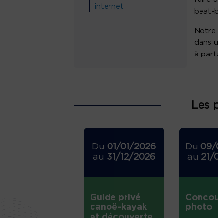
internet
beat-b
Notre 
dans u
à part
Les 
Du
01/01/2026
Du
09/
au
31/12/2026
au
21/
Guide privé
Concou
canoë-kayak
photo
et découverte