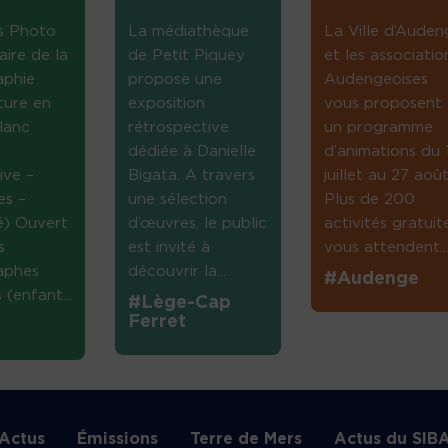
s Photo
La médiathèque
La Ville d’Auden
aire de la
de Petit Piquey
et les associatio
aphie
propose une
Audengeoises
ture en
exposition
vous proposent
lanc
rétrospective
un programme
dédiée à Danielle
d’animations du 
ive –
Bigata. A travers
juillet au 27 août
es –
une sélection
Plus de 200
té) Ouvert
d’œuvres, le public
activités gratuit
s
est invité à
vous attendent...
aphes
découvrir la...
#Audenge
(enfant...
#Lège-Cap
Ferret
Actus
Émissions
Terre de Mers
Actus du SIB