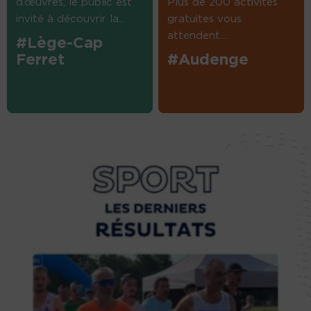
d’œuvres, le public est
Plus de 200 activités
invité à découvrir la...
gratuites vous
attendent....
#Lège-Cap
Ferret
#Audenge