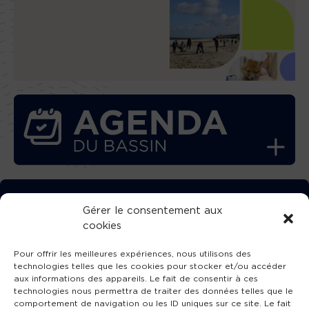
TÉLÉCHARGEZ GRATUITEMENT
Gérer le consentement aux
cookies
L’APPLICATION TVBA !
Pour offrir les meilleures expériences, nous utilisons des
technologies telles que les cookies pour stocker et/ou accéder
aux informations des appareils. Le fait de consentir à ces
technologies nous permettra de traiter des données telles que le
comportement de navigation ou les ID uniques sur ce site. Le fait
SUIVEZ-NOUS !