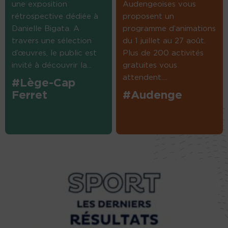
une exposition
Audengeoises vous
rétrospective dédiée à
proposent un
Danielle Bigata. A
programme d’animations
travers une sélection
du 1 juillet au 27 août.
d’œuvres, le public est
Plus de 200 activités
invité à découvrir la...
gratuites vous
attendent....
#Lège-Cap
Ferret
#Audenge