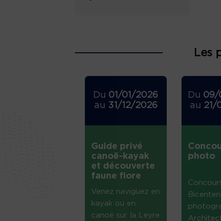
Les 
Du
01/01/2026
Du
09/
au
31/12/2026
au
21/
Guide privé
Concou
canoë-kayak
photo
et découverte
faune flore
Concour
Venez naviguez en
Bicenten
kayak ou en
photogr
canoë sur la Leyre
Architec