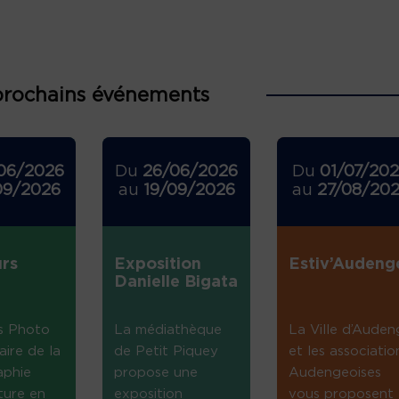
prochains événements
06/2026
Du
26/06/2026
Du
01/07/20
09/2026
au
19/09/2026
au
27/08/20
rs
Exposition
Estiv’Audeng
Danielle Bigata
s Photo
La médiathèque
La Ville d’Auden
aire de la
de Petit Piquey
et les associatio
aphie
propose une
Audengeoises
ture en
exposition
vous proposent