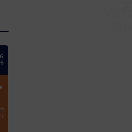
26
26
e
ge
ns