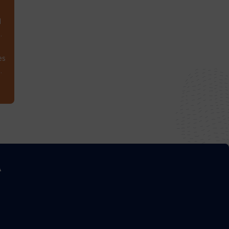
1
.
es
.
A