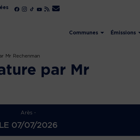
ées
Communes
Émissions
par Mr Rechenman
ature par Mr
Arès -
LE
07/07/2026