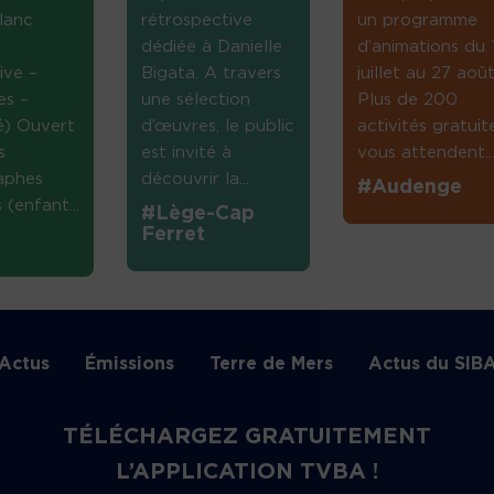
lanc
rétrospective
un programme
dédiée à Danielle
d’animations du 
ive –
Bigata. A travers
juillet au 27 août
es –
une sélection
Plus de 200
té) Ouvert
d’œuvres, le public
activités gratuit
s
est invité à
vous attendent...
aphes
découvrir la...
#Audenge
(enfant...
#Lège-Cap
Ferret
Actus
Émissions
Terre de Mers
Actus du SIB
TÉLÉCHARGEZ GRATUITEMENT
L’APPLICATION TVBA !