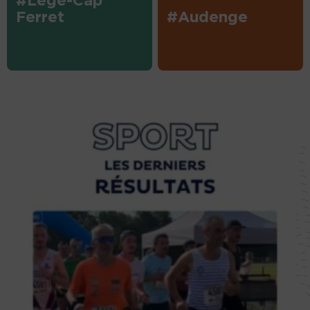
#Lège-Cap
Ferret
#Audenge