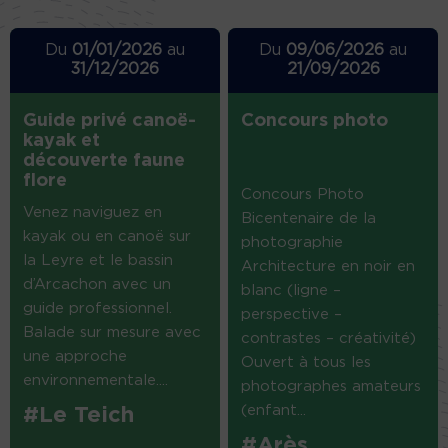
Du
01/01/2026
au
Du
09/06/2026
au
31/12/2026
21/09/2026
Guide privé canoë-
Concours photo
kayak et
découverte faune
flore
Concours Photo
Venez naviguez en
Bicentenaire de la
kayak ou en canoë sur
photographie
la Leyre et le bassin
Architecture en noir en
d’Arcachon avec un
blanc (ligne –
guide professionnel.
perspective –
Balade sur mesure avec
contrastes – créativité)
une approche
Ouvert à tous les
environnementale....
photographes amateurs
(enfant...
#Le Teich
#Arès