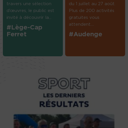
travers une sélection
du 1 juillet au 27 août.
d’œuvres, le public est
Plus de 200 activités
invité à découvrir la...
gratuites vous
attendent....
#Lège-Cap
Ferret
#Audenge