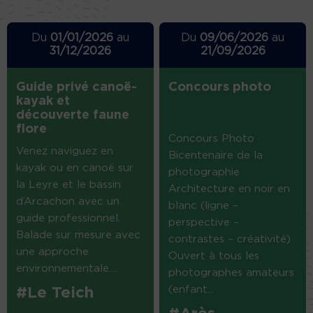
Du
01/01/2026
au
Du
09/06/2026
au
31/12/2026
21/09/2026
Guide privé canoë-
Concours photo
kayak et
découverte faune
flore
Concours Photo
Venez naviguez en
Bicentenaire de la
kayak ou en canoë sur
photographie
la Leyre et le bassin
Architecture en noir en
d’Arcachon avec un
blanc (ligne –
guide professionnel.
perspective –
Balade sur mesure avec
contrastes – créativité)
une approche
Ouvert à tous les
environnementale....
photographes amateurs
(enfant...
#Le Teich