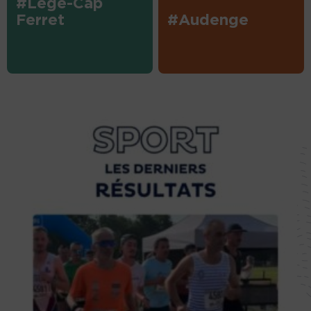
#Lège-Cap
Ferret
#Audenge