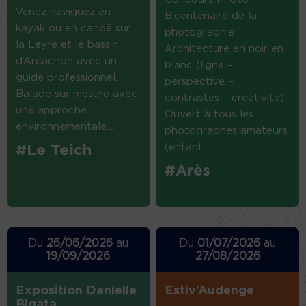
Venez naviguez en
Bicentenaire de la
kayak ou en canoë sur
photographie
la Leyre et le bassin
Architecture en noir en
d’Arcachon avec un
blanc (ligne –
guide professionnel.
perspective –
Balade sur mesure avec
contrastes – créativité)
une approche
Ouvert à tous les
environnementale....
photographes amateurs
(enfant...
#Le Teich
#Arès
Du
26/06/2026
au
Du
01/07/2026
au
19/09/2026
27/08/2026
Exposition Danielle
Estiv’Audenge
Bigata