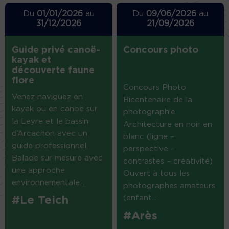
Du
01/01/2026
au
Du
09/06/2026
au
31/12/2026
21/09/2026
Guide privé canoë-
Concours photo
kayak et
découverte faune
flore
Concours Photo
Venez naviguez en
Bicentenaire de la
kayak ou en canoë sur
photographie
la Leyre et le bassin
Architecture en noir en
d’Arcachon avec un
blanc (ligne –
guide professionnel.
perspective –
Balade sur mesure avec
contrastes – créativité)
une approche
Ouvert à tous les
environnementale....
photographes amateurs
(enfant...
#Le Teich
#Arès