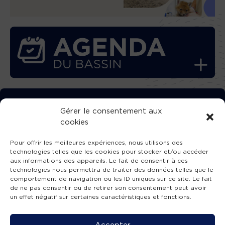
TÉLÉCHARGEZ GRATUITEMENT
Gérer le consentement aux
cookies
L’APPLICATION TVBA !
Pour offrir les meilleures expériences, nous utilisons des
technologies telles que les cookies pour stocker et/ou accéder
aux informations des appareils. Le fait de consentir à ces
technologies nous permettra de traiter des données telles que le
comportement de navigation ou les ID uniques sur ce site. Le fait
SUIVEZ-NOUS !
de ne pas consentir ou de retirer son consentement peut avoir
un effet négatif sur certaines caractéristiques et fonctions.
Charte de publication
-
Mentions légales
-
Accessibilité
-
Politique de confidentialité
-
Plan