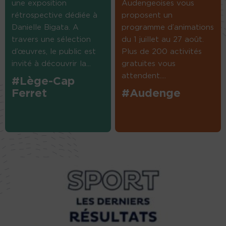
une exposition
Audengeoises vous
rétrospective dédiée à
proposent un
Danielle Bigata. A
programme d’animations
travers une sélection
du 1 juillet au 27 août.
d’œuvres, le public est
Plus de 200 activités
invité à découvrir la...
gratuites vous
attendent....
#Lège-Cap
Ferret
#Audenge