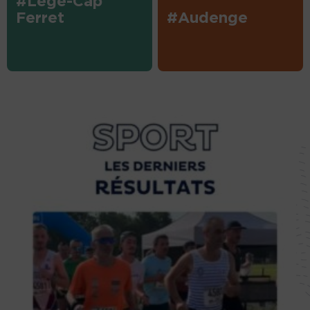
#Lège-Cap
Ferret
#Audenge