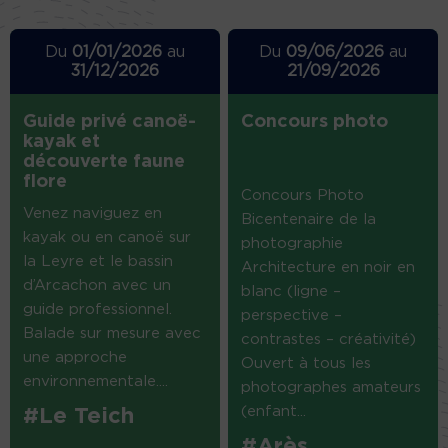
Du
01/01/2026
au
Du
09/06/2026
au
31/12/2026
21/09/2026
Guide privé canoë-
Concours photo
kayak et
découverte faune
flore
Concours Photo
Venez naviguez en
Bicentenaire de la
kayak ou en canoë sur
photographie
la Leyre et le bassin
Architecture en noir en
d’Arcachon avec un
blanc (ligne –
guide professionnel.
perspective –
Balade sur mesure avec
contrastes – créativité)
une approche
Ouvert à tous les
environnementale....
photographes amateurs
(enfant...
#Le Teich
#Arès