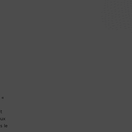
 «
nt
eux
s le