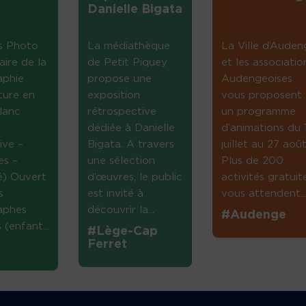
Danielle Bigata
s Photo
La médiathèque
La Ville d’Auden
aire de la
de Petit Piquey
et les associatio
aphie
propose une
Audengeoises
ture en
exposition
vous proposent
lanc
rétrospective
un programme
dédiée à Danielle
d’animations du 
ive –
Bigata. A travers
juillet au 27 août
es –
une sélection
Plus de 200
té) Ouvert
d’œuvres, le public
activités gratuit
s
est invité à
vous attendent...
aphes
découvrir la...
#Audenge
(enfant...
#Lège-Cap
Ferret