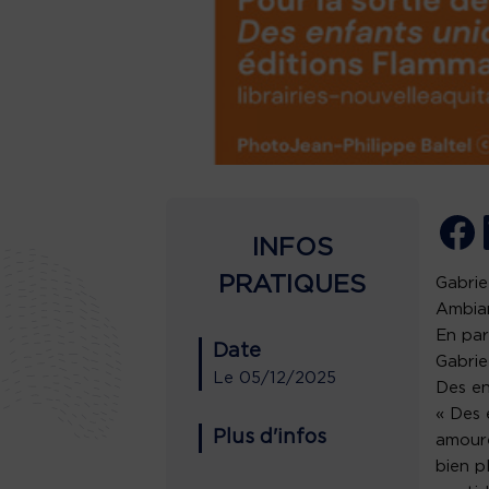
INFOS
PRATIQUES
Gabrie
Ambian
En par
Date
Gabrie
Le
05/12/2025
Des en
« Des 
Plus d'infos
amoure
bien p