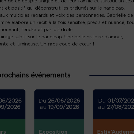
ien de ce couple unique et de leur famille et surtout un tex
nt et positif qui déconstruit les préjugés sur le handicap.
aux multiples regards et voix des personnages, Gabrielle de
mire élabore un récit à la fois sensible, précis et nuancé, to
mouvant, tendre et parfois drôle.
airage subtil sur le handicap. Une belle histoire d’amour,
nte et lumineuse. Un gros coup de cœur !
prochains événements
06/2026
Du
26/06/2026
Du
01/07/20
09/2026
au
19/09/2026
au
27/08/20
rs
Exposition
Estiv’Audeng