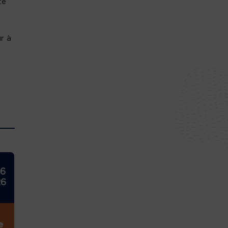
te
ur à
26
26
e