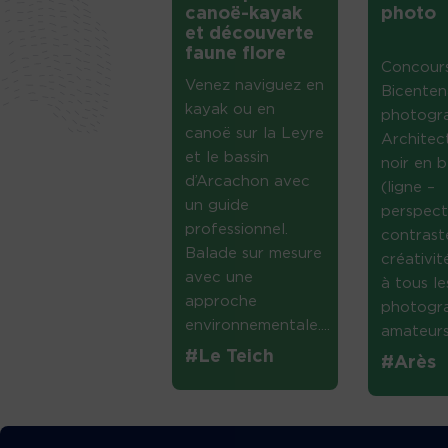
canoë-kayak
photo
et découverte
faune flore
Concour
Venez naviguez en
Bicenten
kayak ou en
photogr
canoë sur la Leyre
Architec
et le bassin
noir en b
d’Arcachon avec
(ligne –
un guide
perspect
professionnel.
contrast
Balade sur mesure
créativi
avec une
à tous le
approche
photogr
environnementale....
amateurs 
#Le Teich
#Arès