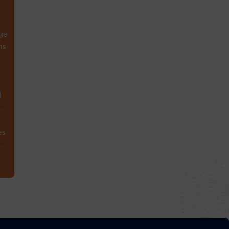
ge
ns
1
.
es
.