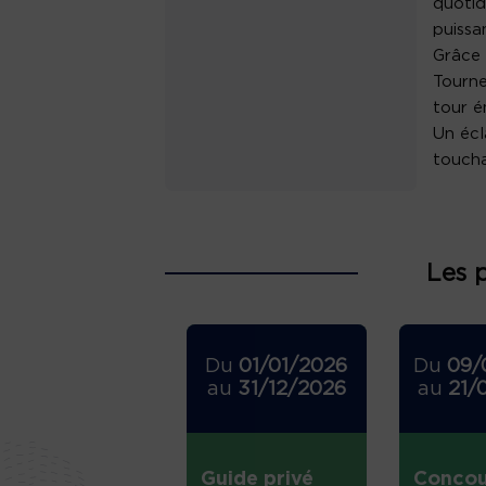
quotid
puissa
Grâce 
Tourne
tour é
Un écl
toucha
Les 
Du
01/01/2026
Du
09/
au
31/12/2026
au
21/
Guide privé
Concou