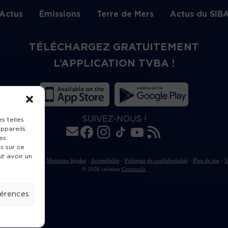
Actus
Émissions
Terre de Mers
Actus du SIB
TÉLÉCHARGEZ GRATUITEMENT
L’APPLICATION TVBA !
SUIVEZ-NOUS !
s telles
ppareils.
es
s sur ce
ut avoir un
rte de publication
-
Mentions légales
-
Accessibilité
-
Politique de confidentialité
-
Plan de site
-
S
© 2026 création
Compos'it.
férences