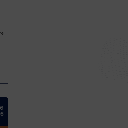
re
26
26