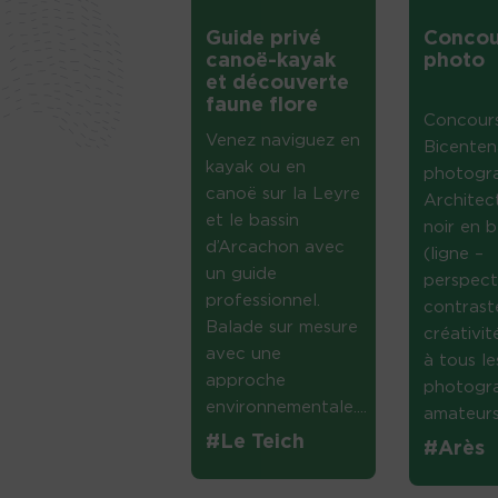
Guide privé
Concou
canoë-kayak
photo
et découverte
faune flore
Concour
Venez naviguez en
Bicenten
kayak ou en
photogr
canoë sur la Leyre
Architec
et le bassin
noir en b
d’Arcachon avec
(ligne –
un guide
perspect
professionnel.
contrast
Balade sur mesure
créativi
avec une
à tous le
approche
photogr
environnementale....
amateurs 
#Le Teich
#Arès