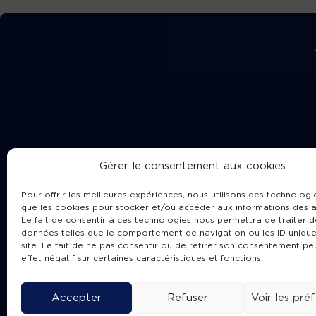
Gérer le consentement aux cookies
Pour offrir les meilleures expériences, nous utilisons des technologie
que les cookies pour stocker et/ou accéder aux informations des a
Le fait de consentir à ces technologies nous permettra de traiter d
données telles que le comportement de navigation ou les ID unique
site. Le fait de ne pas consentir ou de retirer son consentement pe
Cha
effet négatif sur certaines caractéristiques et fonctions.
Accepter
Refuser
Voir les pré