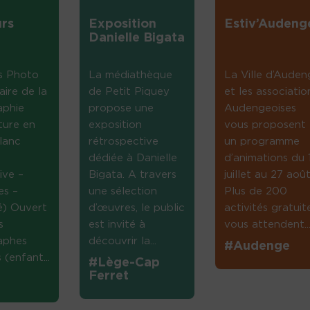
rs
Exposition
Estiv’Audeng
Danielle Bigata
s Photo
La médiathèque
La Ville d’Auden
aire de la
de Petit Piquey
et les associatio
aphie
propose une
Audengeoises
ture en
exposition
vous proposent
lanc
rétrospective
un programme
dédiée à Danielle
d’animations du 
ive –
Bigata. A travers
juillet au 27 août
es –
une sélection
Plus de 200
té) Ouvert
d’œuvres, le public
activités gratuit
s
est invité à
vous attendent...
aphes
découvrir la...
#Audenge
(enfant...
#Lège-Cap
Ferret