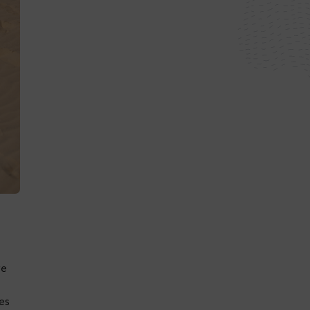
re
res