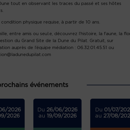
Dune tout en observant les traces du passé et ses hôtes
s.
condition physique requise, à partir de 10 ans.
lle, entre amis ou seul.e, découvrez l’histoire, la faune, la flo
gestion du Grand Site de la Dune du Pilat. Gratuit, sur
ation auprès de l’équipe médiation : 06.32.01.45.51 ou
tion@ladunedupilat.com
prochains événements
06/2026
Du
26/06/2026
Du
01/07/20
09/2026
au
19/09/2026
au
27/08/20