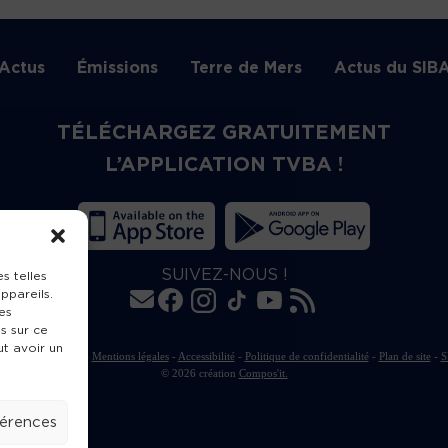
Actus
Émissions
Terre de Mers
Actus du SIB
TÉLÉCHARGEZ GRATUITEMENT
L’APPLICATION TVBA !
SUIVEZ-NOUS !
s telles
ppareils.
es
s sur ce
ut avoir un
rte de publication
-
Mentions légales
-
Accessibilité
-
Politique de confidentialité
-
Plan de site
-
S
© 2026 création
Compos'it.
férences