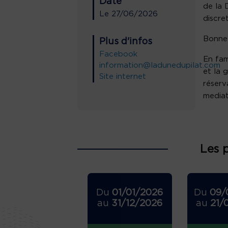
Date
de la 
Le
27/06/2026
discret
Bonne 
Plus d'infos
Facebook
En fami
information@ladunedupilat.com
et la 
Site internet
réserv
media
Les 
Du
01/01/2026
Du
09/
au
31/12/2026
au
21/