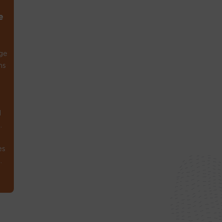
e
ge
ns
1
.
es
.