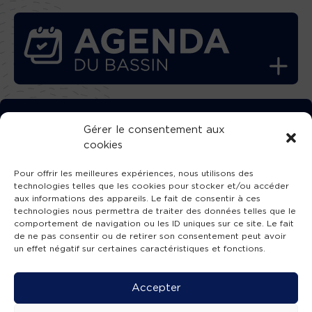
TÉLÉCHARGEZ GRATUITEMENT
Gérer le consentement aux
cookies
L’APPLICATION TVBA !
Pour offrir les meilleures expériences, nous utilisons des
technologies telles que les cookies pour stocker et/ou accéder
aux informations des appareils. Le fait de consentir à ces
technologies nous permettra de traiter des données telles que le
comportement de navigation ou les ID uniques sur ce site. Le fait
SUIVEZ-NOUS !
de ne pas consentir ou de retirer son consentement peut avoir
un effet négatif sur certaines caractéristiques et fonctions.
Charte de publication
-
Mentions légales
-
Accessibilité
-
Politique de confidentialité
-
Plan
Accepter
de site
-
SIBA
© 2026 création
Compos'it.