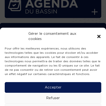
TÉLÉCHARGEZ GRATUITEMENT
Gérer le consentement aux
cookies
L’APPLICATION TVBA !
Pour offrir les meilleures expériences, nous utilisons des
technologies telles que les cookies pour stocker et/ou accéder
aux informations des appareils. Le fait de consentir à ces
technologies nous permettra de traiter des données telles que le
comportement de navigation ou les ID uniques sur ce site. Le fait
SUIVEZ-NOUS !
de ne pas consentir ou de retirer son consentement peut avoir
un effet négatif sur certaines caractéristiques et fonctions.
Charte de publication
-
Mentions légales
-
Accessibilité
-
Politique de confidentialité
-
Plan
Accepter
de site
-
SIBA
© 2026 création
Compos'it.
Refuser