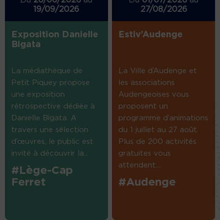
Du
26/06/2026
au
Du
01/07/2026
au
19/09/2026
27/08/2026
Exposition Danielle
Estiv’Audenge
Bigata
La médiathèque de
La Ville d’Audenge et
Petit Piquey propose
les associations
une exposition
Audengeoises vous
rétrospective dédiée à
proposent un
Danielle Bigata. A
programme d’animations
travers une sélection
du 1 juillet au 27 août.
d’œuvres, le public est
Plus de 200 activités
invité à découvrir la...
gratuites vous
attendent....
#Lège-Cap
Ferret
#Audenge