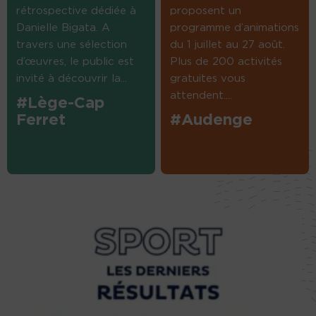
rétrospective dédiée à
proposent un
Danielle Bigata. A
programme d’animations
travers une sélection
du 1 juillet au 27 août.
d’œuvres, le public est
Plus de 200 activités
invité à découvrir la...
gratuites vous
attendent....
#Lège-Cap
Ferret
#Audenge