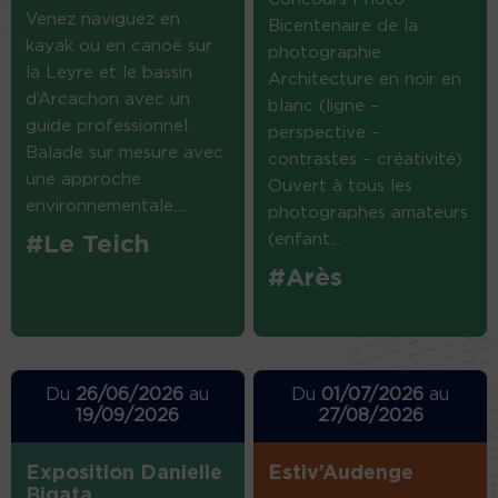
Venez naviguez en
Bicentenaire de la
kayak ou en canoë sur
photographie
la Leyre et le bassin
Architecture en noir en
d’Arcachon avec un
blanc (ligne –
guide professionnel.
perspective –
Balade sur mesure avec
contrastes – créativité)
une approche
Ouvert à tous les
environnementale....
photographes amateurs
(enfant...
#Le Teich
#Arès
Du
26/06/2026
au
Du
01/07/2026
au
19/09/2026
27/08/2026
Exposition Danielle
Estiv’Audenge
Bigata