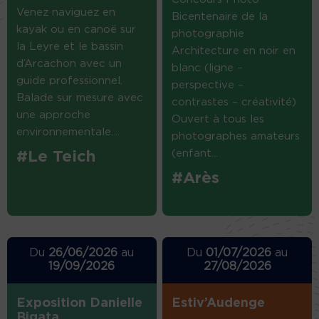
Venez naviguez en
Bicentenaire de la
kayak ou en canoë sur
photographie
la Leyre et le bassin
Architecture en noir en
d’Arcachon avec un
blanc (ligne –
guide professionnel.
perspective –
Balade sur mesure avec
contrastes – créativité)
une approche
Ouvert à tous les
environnementale....
photographes amateurs
(enfant...
#Le Teich
#Arès
Du
26/06/2026
au
Du
01/07/2026
au
19/09/2026
27/08/2026
Exposition Danielle
Estiv’Audenge
Bigata