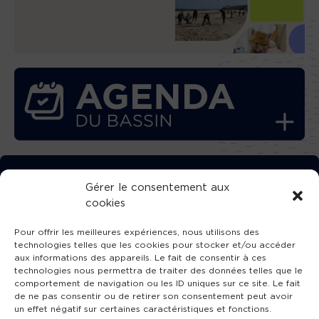
TÉLÉCHARGEZ GRATUITEMENT
Gérer le consentement aux
cookies
L’APPLICATION TVBA !
Pour offrir les meilleures expériences, nous utilisons des
technologies telles que les cookies pour stocker et/ou accéder
aux informations des appareils. Le fait de consentir à ces
technologies nous permettra de traiter des données telles que le
comportement de navigation ou les ID uniques sur ce site. Le fait
SUIVEZ-NOUS !
de ne pas consentir ou de retirer son consentement peut avoir
un effet négatif sur certaines caractéristiques et fonctions.