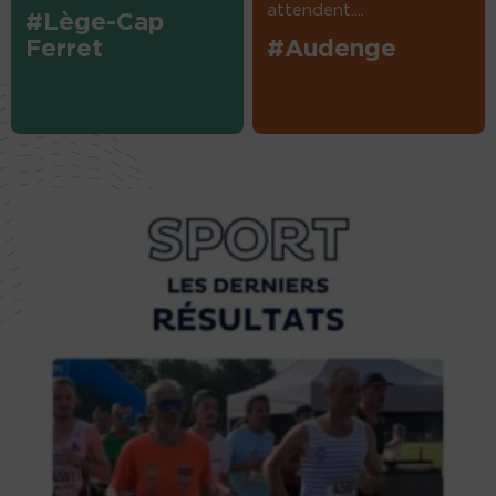
attendent....
#Lège-Cap
Ferret
#Audenge