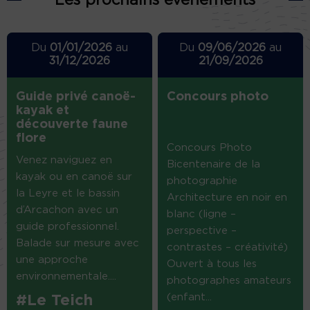
Du
01/01/2026
au
Du
09/06/2026
au
31/12/2026
21/09/2026
Guide privé canoë-
Concours photo
kayak et
découverte faune
flore
Concours Photo
Venez naviguez en
Bicentenaire de la
kayak ou en canoë sur
photographie
la Leyre et le bassin
Architecture en noir en
d’Arcachon avec un
blanc (ligne –
guide professionnel.
perspective –
Balade sur mesure avec
contrastes – créativité)
une approche
Ouvert à tous les
environnementale....
photographes amateurs
(enfant...
#Le Teich