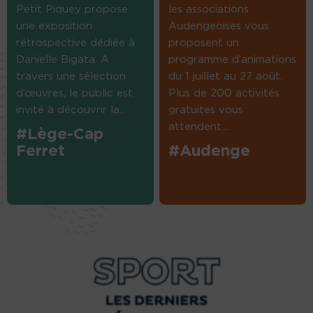
Petit Piquey propose
les associations
une exposition
Audengeoises vous
rétrospective dédiée à
proposent un
Danielle Bigata. A
programme d’animations
travers une sélection
du 1 juillet au 27 août.
d’œuvres, le public est
Plus de 200 activités
invité à découvrir la...
gratuites vous
attendent....
#Lège-Cap
Ferret
#Audenge