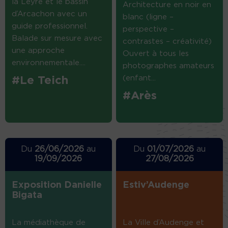
la Leyre et le bassin
Architecture en noir en
d’Arcachon avec un
blanc (ligne –
guide professionnel.
perspective –
Balade sur mesure avec
contrastes – créativité)
une approche
Ouvert à tous les
environnementale....
photographes amateurs
(enfant...
#Le Teich
#Arès
Du
26/06/2026
au
Du
01/07/2026
au
19/09/2026
27/08/2026
Exposition Danielle
Estiv’Audenge
Bigata
La médiathèque de
La Ville d’Audenge et