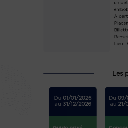
un pet
embob
À parti
Placem
Billet
Rense
Lieu :
Les 
Du
01/01/2026
Du
09/
au
31/12/2026
au
21/