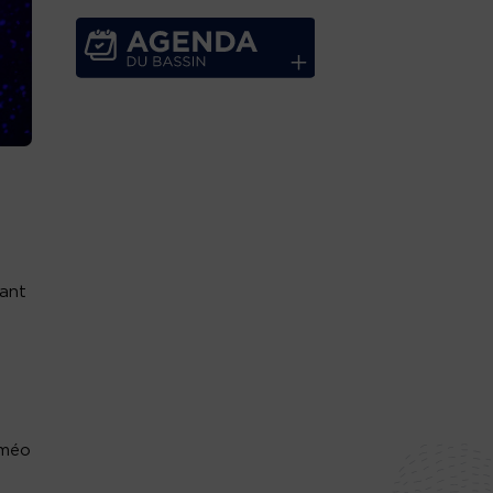
tant
oméo