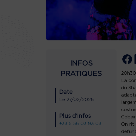
INFOS
PRATIQUES
20h3
La com
du Sha
Date
adapta
Le
27/02/2026
largem
costum
Plus d'infos
Cobain
+33 5 56 03 93 03
On rit
défunt