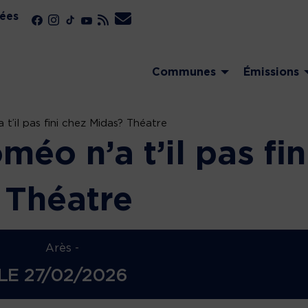
ées
Communes
Émissions
t’il pas fini chez Midas? Théatre
éo n’a t’il pas fin
 Théatre
Arès -
LE
27/02/2026