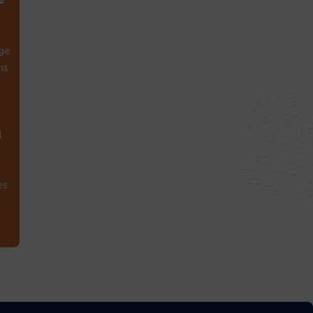
e
ge
ns
1
.
es
.