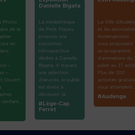
rs
Exposition
Estiv’Audeng
Danielle Bigata
s Photo
La médiathèque
La Ville d’Auden
aire de la
de Petit Piquey
et les associatio
aphie
propose une
Audengeoises
ture en
exposition
vous proposent
lanc
rétrospective
un programme
dédiée à Danielle
d’animations du 
ive –
Bigata. A travers
juillet au 27 août
es –
une sélection
Plus de 200
té) Ouvert
d’œuvres, le public
activités gratuit
s
est invité à
vous attendent...
aphes
découvrir la...
#Audenge
(enfant...
#Lège-Cap
Ferret