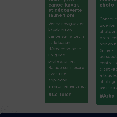
Guide privé
Concou
canoë-kayak
photo
et découverte
faune flore
Concour
Venez naviguez en
Bicenten
kayak ou en
photogr
canoë sur la Leyre
Architec
et le bassin
noir en b
d’Arcachon avec
(ligne –
un guide
perspect
professionnel.
contrast
Balade sur mesure
créativi
avec une
à tous le
approche
photogr
environnementale....
amateurs 
#Le Teich
#Arès