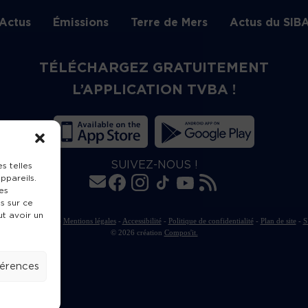
Actus
Émissions
Terre de Mers
Actus du SIB
TÉLÉCHARGEZ GRATUITEMENT
L’APPLICATION TVBA !
SUIVEZ-NOUS !
s telles
ppareils.
es
s sur ce
ut avoir un
rte de publication
-
Mentions légales
-
Accessibilité
-
Politique de confidentialité
-
Plan de site
-
S
© 2026 création
Compos'it.
férences