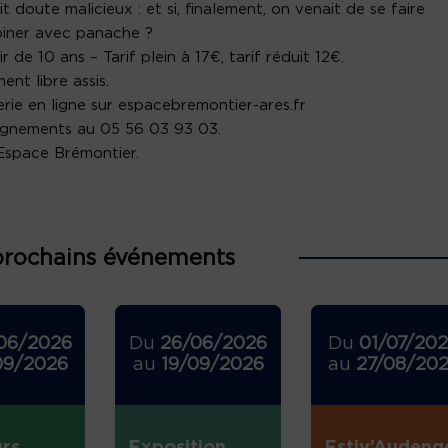
it doute malicieux : et si, finalement, on venait de se faire
iner avec panache ?
r de 10 ans – Tarif plein à 17€, tarif réduit 12€.
ent libre assis.
terie en ligne sur espacebremontier-ares.fr
ignements au 05 56 03 93 03.
 Espace Brémontier.
prochains événements
06/2026
Du
26/06/2026
Du
01/07/20
09/2026
au
19/09/2026
au
27/08/20