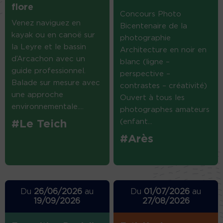
flore
Concours Photo
Venez naviguez en
Bicentenaire de la
kayak ou en canoë sur
photographie
la Leyre et le bassin
Architecture en noir en
d’Arcachon avec un
blanc (ligne –
guide professionnel.
perspective –
Balade sur mesure avec
contrastes – créativité)
une approche
Ouvert à tous les
environnementale....
photographes amateurs
(enfant...
#Le Teich
#Arès
Du
26/06/2026
au
Du
01/07/2026
au
19/09/2026
27/08/2026