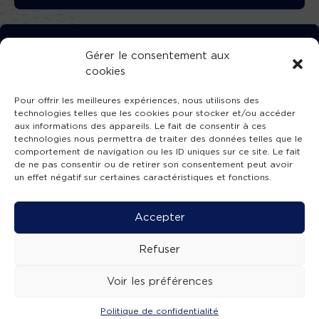
TÉLÉCHARGEZ GRATUITEMENT
Gérer le consentement aux
cookies
L’APPLICATION TVBA !
Pour offrir les meilleures expériences, nous utilisons des
technologies telles que les cookies pour stocker et/ou accéder
aux informations des appareils. Le fait de consentir à ces
technologies nous permettra de traiter des données telles que le
comportement de navigation ou les ID uniques sur ce site. Le fait
SUIVEZ-NOUS !
de ne pas consentir ou de retirer son consentement peut avoir
un effet négatif sur certaines caractéristiques et fonctions.
Charte de publication
-
Mentions légales
-
Accessibilité
-
Politique de confidentialité
-
Plan
Accepter
de site
-
SIBA
© 2026 création
Compos'it.
Refuser
Voir les préférences
Politique de confidentialité
ACTUS
ÉMISSIONS
AGENDA
WEBCAMS