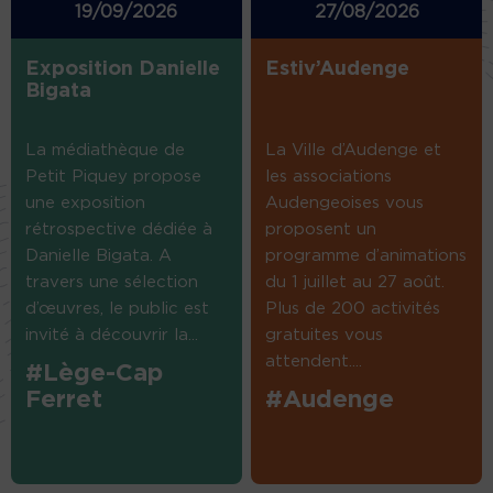
19/09/2026
27/08/2026
Exposition Danielle
Estiv’Audenge
Bigata
La médiathèque de
La Ville d’Audenge et
Petit Piquey propose
les associations
une exposition
Audengeoises vous
rétrospective dédiée à
proposent un
Danielle Bigata. A
programme d’animations
travers une sélection
du 1 juillet au 27 août.
d’œuvres, le public est
Plus de 200 activités
invité à découvrir la...
gratuites vous
attendent....
#Lège-Cap
Ferret
#Audenge