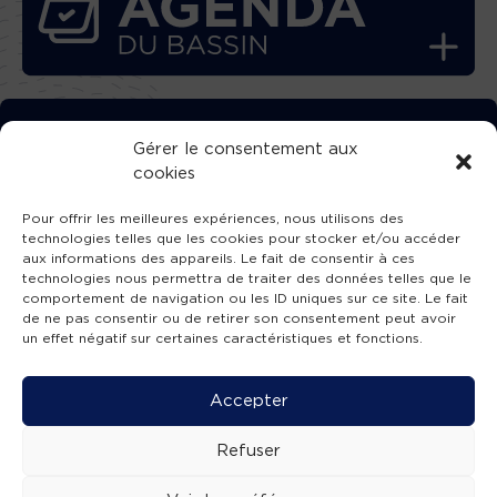
TÉLÉCHARGEZ GRATUITEMENT
Gérer le consentement aux
cookies
L’APPLICATION TVBA !
Pour offrir les meilleures expériences, nous utilisons des
technologies telles que les cookies pour stocker et/ou accéder
aux informations des appareils. Le fait de consentir à ces
technologies nous permettra de traiter des données telles que le
comportement de navigation ou les ID uniques sur ce site. Le fait
SUIVEZ-NOUS !
de ne pas consentir ou de retirer son consentement peut avoir
un effet négatif sur certaines caractéristiques et fonctions.
Charte de publication
-
Mentions légales
-
Accessibilité
-
Politique de confidentialité
-
Plan
Accepter
de site
-
SIBA
© 2026 création
Compos'it.
Refuser