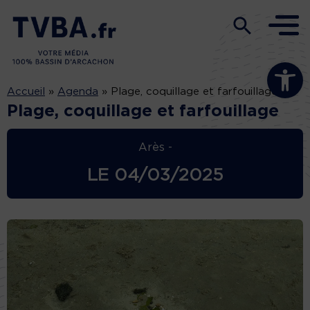
Ouvrir la b
Accueil
»
Agenda
»
Plage, coquillage et farfouillage
Plage, coquillage et farfouillage
Arès -
LE
04/03/2025