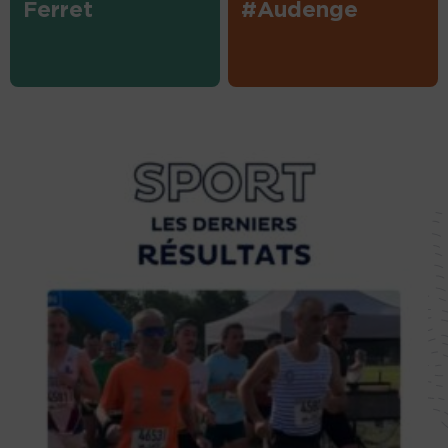
Ferret
#Audenge