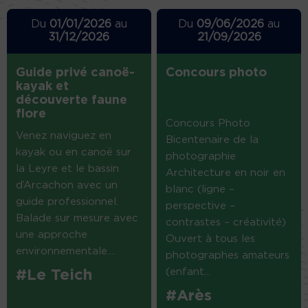
Du
01/01/2026
au
Du
09/06/2026
au
31/12/2026
21/09/2026
Guide privé canoë-
Concours photo
kayak et
découverte faune
flore
Concours Photo
Venez naviguez en
Bicentenaire de la
kayak ou en canoë sur
photographie
la Leyre et le bassin
Architecture en noir en
d’Arcachon avec un
blanc (ligne –
guide professionnel.
perspective –
Balade sur mesure avec
contrastes – créativité)
une approche
Ouvert à tous les
environnementale....
photographes amateurs
(enfant...
#Le Teich
#Arès