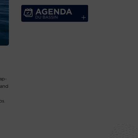
ap-
rand
os.