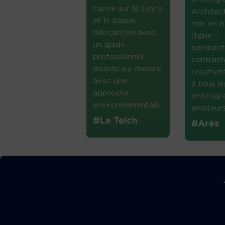
canoë sur la Leyre
Architec
et le bassin
noir en b
d’Arcachon avec
(ligne –
un guide
perspect
professionnel.
contrast
Balade sur mesure
créativi
avec une
à tous le
approche
photogr
environnementale....
amateurs 
#Le Teich
#Arès