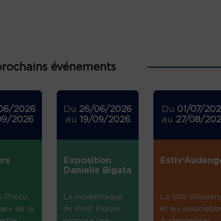
prochains événements
06/2026
Du
26/06/2026
Du
01/07/20
09/2026
au
19/09/2026
au
27/08/20
rs
Exposition
Estiv’Audeng
Danielle Bigata
s Photo
La médiathèque
La Ville d’Auden
aire de la
de Petit Piquey
et les associatio
aphie
propose une
Audengeoises