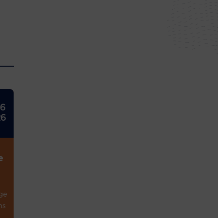
26
26
e
ge
ns