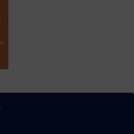
1
.
es
.
A