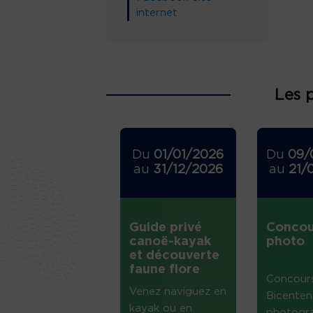
internet
Les 
Du
01/01/2026
Du
09/
au
31/12/2026
au
21/
Guide privé
Concou
canoë-kayak
photo
et découverte
faune flore
Concour
Venez naviguez en
Bicenten
kayak ou en
photogr