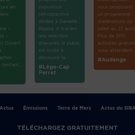
ture en
exposition
vous proposent
lanc
rétrospective
un programme
dédiée à Danielle
d’animations du 
ive –
Bigata. A travers
juillet au 27 août
es –
une sélection
Plus de 200
té) Ouvert
d’œuvres, le public
activités gratuit
s
est invité à
vous attendent...
aphes
découvrir la...
#Audenge
(enfant...
#Lège-Cap
Ferret
Actus
Émissions
Terre de Mers
Actus du SIB
TÉLÉCHARGEZ GRATUITEMENT