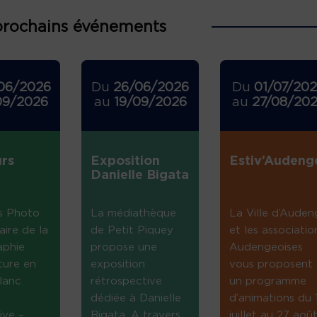
prochains événements
06/2026
Du
26/06/2026
Du
01/07/20
09/2026
au
19/09/2026
au
27/08/20
rs
Exposition
Estiv’Audeng
Danielle Bigata
s Photo
La médiathèque
La Ville d’Auden
aire de la
de Petit Piquey
et les associatio
aphie
propose une
Audengeoises
ture en
exposition
vous proposent
lanc
rétrospective
un programme
dédiée à Danielle
d’animations du 
ive –
Bigata. A travers
juillet au 27 août