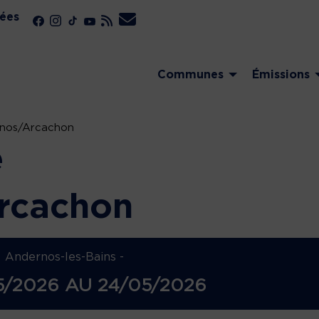
ées
Communes
Émissions
rnos/Arcachon
e
rcachon
Andernos-les-Bains -
5/2026
AU
24/05/2026