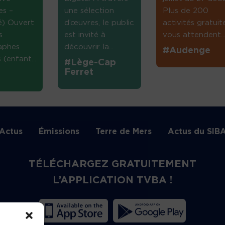
es –
une sélection
Plus de 200
té) Ouvert
d’œuvres, le public
activités gratuit
s
est invité à
vous attendent...
aphes
découvrir la...
#Audenge
(enfant...
#Lège-Cap
Ferret
Actus
Émissions
Terre de Mers
Actus du SIB
TÉLÉCHARGEZ GRATUITEMENT
L’APPLICATION TVBA !