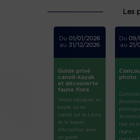
Les 
Du
01/01/2026
Du
09/
au
31/12/2026
au
21/
Guide privé
Concou
canoë-kayak
photo
et découverte
faune flore
Concour
Venez naviguez en
Bicenten
kayak ou en
photogr
canoë sur la Leyre
Architec
et le bassin
noir en b
d’Arcachon avec
(ligne –
un guide
perspect