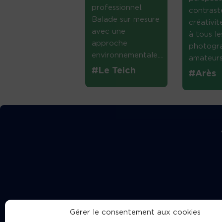
professionnel.
contrast
Balade sur mesure
créativi
avec une
à tous le
approche
photogr
environnementale....
amateurs 
#Le Teich
#Arès
Gérer le consentement aux cookies