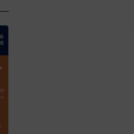
26
26
e
ge
ns
1
.