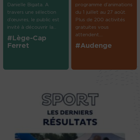
Danielle Bigata. A
programme d’animations
travers une sélection
du 1 juillet au 27 août.
d’œuvres, le public est
Plus de 200 activités
invité à découvrir la...
gratuites vous
attendent....
#Lège-Cap
Ferret
#Audenge