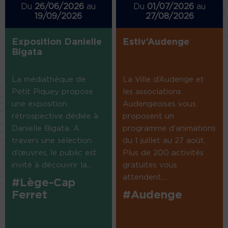
Du
26/06/2026
au
Du
01/07/2026
au
19/09/2026
27/08/2026
Exposition Danielle
Estiv’Audenge
Bigata
La médiathèque de
La Ville d’Audenge et
Petit Piquey propose
les associations
une exposition
Audengeoises vous
rétrospective dédiée à
proposent un
Danielle Bigata. A
programme d’animations
travers une sélection
du 1 juillet au 27 août.
d’œuvres, le public est
Plus de 200 activités
invité à découvrir la...
gratuites vous
attendent....
#Lège-Cap
Ferret
#Audenge