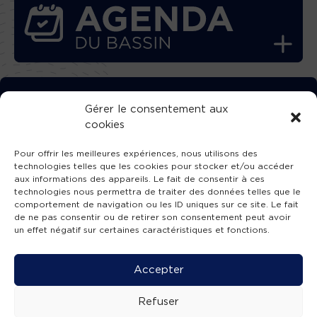
TÉLÉCHARGEZ GRATUITEMENT
Gérer le consentement aux
cookies
L’APPLICATION TVBA !
Pour offrir les meilleures expériences, nous utilisons des
technologies telles que les cookies pour stocker et/ou accéder
aux informations des appareils. Le fait de consentir à ces
technologies nous permettra de traiter des données telles que le
comportement de navigation ou les ID uniques sur ce site. Le fait
SUIVEZ-NOUS !
de ne pas consentir ou de retirer son consentement peut avoir
un effet négatif sur certaines caractéristiques et fonctions.
Charte de publication
-
Mentions légales
-
Accessibilité
-
Politique de confidentialité
-
Plan
Accepter
de site
-
SIBA
© 2026 création
Compos'it.
Refuser