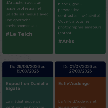
d’Arcachon avec un
blanc (ligne –
guide professionnel.
perspective –
Balade sur mesure avec
contrastes – créativité)
une approche
Ouvert à tous les
environnementale....
photographes amateurs
(enfant...
#Le Teich
#Arès
Du
26/06/2026
au
Du
01/07/2026
au
19/09/2026
27/08/2026
Exposition Danielle
Estiv’Audenge
Bigata
La médiathèque de
La Ville d’Audenge et
Petit Piquey propose
les associations