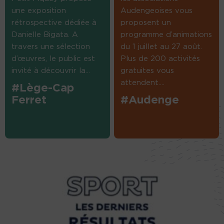
une exposition
Audengeoises vous
rétrospective dédiée à
proposent un
Danielle Bigata. A
programme d’animations
travers une sélection
du 1 juillet au 27 août.
d’œuvres, le public est
Plus de 200 activités
invité à découvrir la...
gratuites vous
attendent....
#Lège-Cap
Ferret
#Audenge