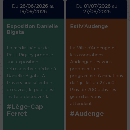
Du
26/06/2026
au
Du
01/07/2026
au
19/09/2026
27/08/2026
Exposition Danielle
Estiv’Audenge
Bigata
La médiathèque de
La Ville d’Audenge et
Petit Piquey propose
les associations
une exposition
Audengeoises vous
rétrospective dédiée à
proposent un
Danielle Bigata. A
programme d’animations
travers une sélection
du 1 juillet au 27 août.
d’œuvres, le public est
Plus de 200 activités
invité à découvrir la...
gratuites vous
attendent....
#Lège-Cap
Ferret
#Audenge