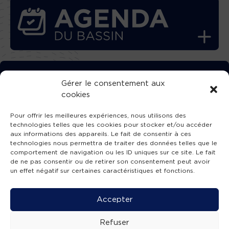
TÉLÉCHARGEZ GRATUITEMENT
Gérer le consentement aux
cookies
L’APPLICATION TVBA !
Pour offrir les meilleures expériences, nous utilisons des
technologies telles que les cookies pour stocker et/ou accéder
aux informations des appareils. Le fait de consentir à ces
technologies nous permettra de traiter des données telles que le
comportement de navigation ou les ID uniques sur ce site. Le fait
SUIVEZ-NOUS !
de ne pas consentir ou de retirer son consentement peut avoir
un effet négatif sur certaines caractéristiques et fonctions.
Charte de publication
-
Mentions légales
-
Accessibilité
-
Politique de confidentialité
-
Plan
Accepter
de site
-
SIBA
© 2026 création
Compos'it.
Refuser