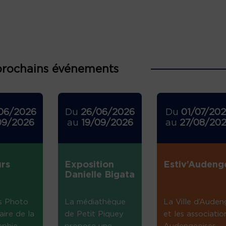
prochains événements
06/2026
Du
26/06/2026
Du
01/07/20
09/2026
au
19/09/2026
au
27/08/20
rs
Exposition
Estiv’Audeng
Danielle Bigata
s Photo
La médiathèque
La Ville d’Auden
aire de la
de Petit Piquey
et les associatio