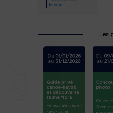
internet
Les 
Du
01/01/2026
Du
09/
au
31/12/2026
au
21/
Guide privé
Concou
canoë-kayak
photo
et découverte
faune flore
Concour
Venez naviguez en
Bicenten
kayak ou en