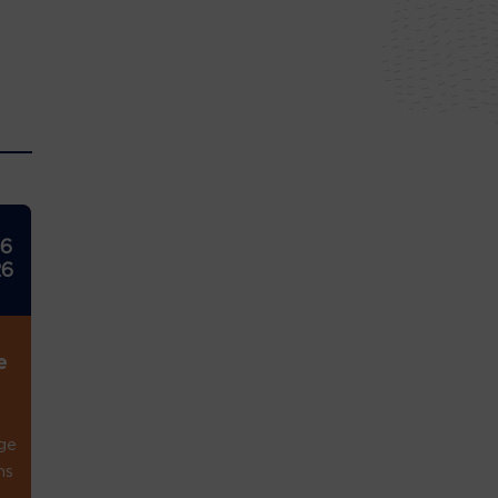
26
26
e
ge
ns