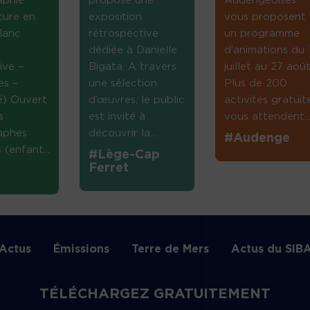
aphie
propose une
Audengeoises
ture en
exposition
vous proposent
lanc
rétrospective
un programme
dédiée à Danielle
d’animations du 
ive –
Bigata. A travers
juillet au 27 août
es –
une sélection
Plus de 200
té) Ouvert
d’œuvres, le public
activités gratuit
s
est invité à
vous attendent...
aphes
découvrir la...
#Audenge
(enfant...
#Lège-Cap
Ferret
Actus
Émissions
Terre de Mers
Actus du SIB
TÉLÉCHARGEZ GRATUITEMENT