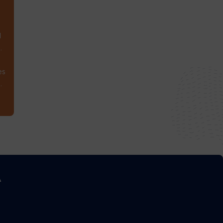
1
.
es
.
A