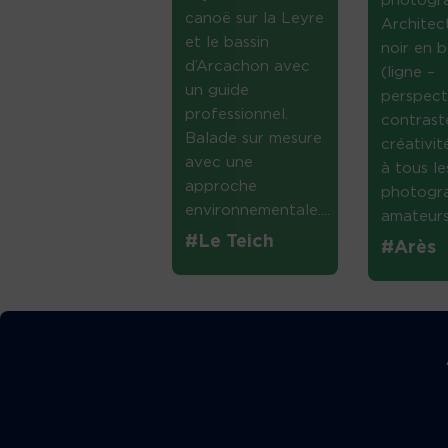
photogr
canoë sur la Leyre
Architec
et le bassin
noir en b
d’Arcachon avec
(ligne –
un guide
perspect
professionnel.
contrast
Balade sur mesure
créativi
avec une
à tous le
approche
photogr
environnementale....
amateurs 
#Le Teich
#Arès