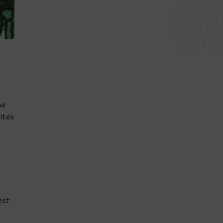
me
ités
est