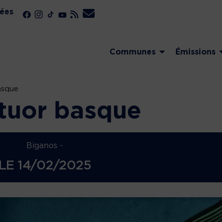
ées
Communes
Émissions
asque
tuor basque
Biganos -
LE
14/02/2025