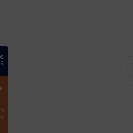
26
26
e
ge
ns