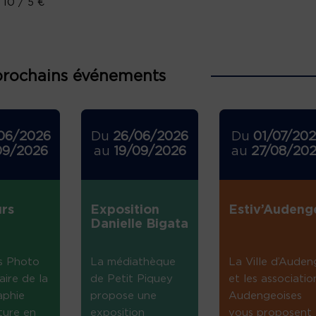
: 10 / 5 €
prochains événements
06/2026
Du
26/06/2026
Du
01/07/20
09/2026
au
19/09/2026
au
27/08/20
rs
Exposition
Estiv’Audeng
Danielle Bigata
s Photo
La médiathèque
La Ville d’Auden
aire de la
de Petit Piquey
et les associatio
aphie
propose une
Audengeoises
ture en
exposition
vous proposent