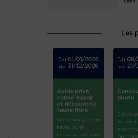
Tarifs 
Les 
Du
01/01/2026
Du
09/
au
31/12/2026
au
21/
Guide privé
Concou
canoë-kayak
photo
et découverte
faune flore
Concour
Venez naviguez en
Bicenten
kayak ou en
photogr
canoë sur la Leyre
Architec