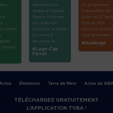
lanc
rétrospective
un programme
dédiée à Danielle
d’animations du 
ive –
Bigata. A travers
juillet au 27 août
es –
une sélection
Plus de 200
té) Ouvert
d’œuvres, le public
activités gratuit
s
est invité à
vous attendent...
aphes
découvrir la...
#Audenge
(enfant...
#Lège-Cap
Ferret
Actus
Émissions
Terre de Mers
Actus du SIB
TÉLÉCHARGEZ GRATUITEMENT
L’APPLICATION TVBA !