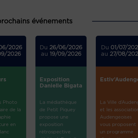
prochains événements
06/2026
Du
26/06/2026
Du
01/07/20
09/2026
au
19/09/2026
au
27/08/20
rs
Exposition
Estiv’Audeng
Danielle Bigata
s Photo
La médiathèque
La Ville d’Auden
aire de la
de Petit Piquey
et les associatio
aphie
propose une
Audengeoises
ture en
exposition
vous proposent
lanc
rétrospective
un programme