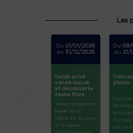
Les 
Du
01/01/2026
Du
09/
au
31/12/2026
au
21/
Guide privé
Concou
canoë-kayak
photo
et découverte
faune flore
Concour
Venez naviguez en
Bicenten
kayak ou en
photogr
canoë sur la Leyre
Architec
et le bassin
noir en b
d’Arcachon avec