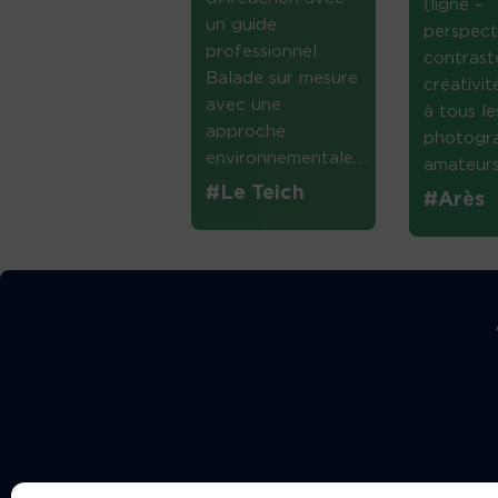
(ligne –
un guide
perspect
professionnel.
contrast
Balade sur mesure
créativi
avec une
à tous le
approche
photogr
environnementale....
amateurs 
#Le Teich
#Arès