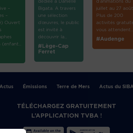
dédiée à Danielle
d’animations du 
ive –
Bigata. A travers
juillet au 27 août
es –
une sélection
Plus de 200
té) Ouvert
d’œuvres, le public
activités gratuit
s
est invité à
vous attendent...
aphes
découvrir la...
#Audenge
(enfant...
#Lège-Cap
Ferret
Actus
Émissions
Terre de Mers
Actus du SIB
TÉLÉCHARGEZ GRATUITEMENT
L’APPLICATION TVBA !