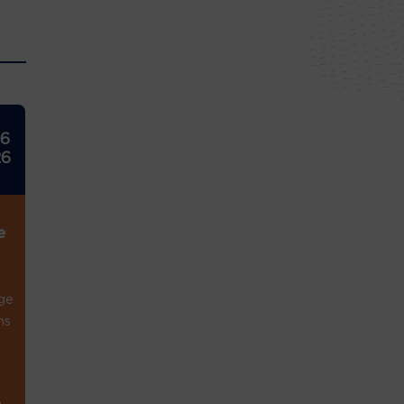
26
26
e
ge
ns