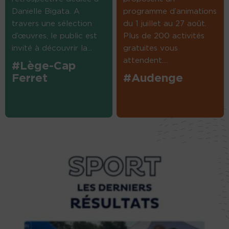
Danielle Bigata. A
programme d’animations
travers une sélection
du 1 juillet au 27 août.
d’œuvres, le public est
Plus de 200 activités
invité à découvrir la...
gratuites vous
attendent....
#Lège-Cap
Ferret
#Audenge