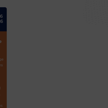
26
26
e
ge
ns
1
.
es