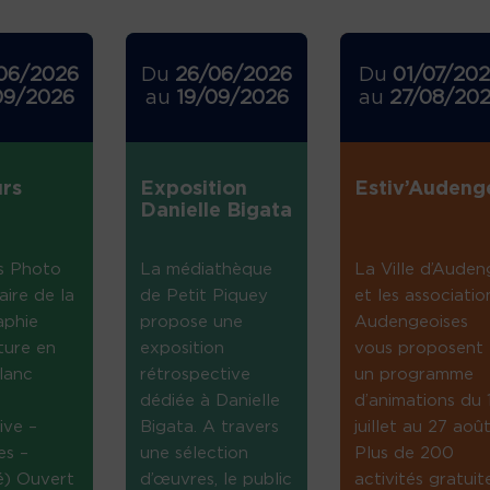
06/2026
Du
26/06/2026
Du
01/07/20
09/2026
au
19/09/2026
au
27/08/20
rs
Exposition
Estiv’Audeng
Danielle Bigata
s Photo
La médiathèque
La Ville d’Auden
aire de la
de Petit Piquey
et les associatio
aphie
propose une
Audengeoises
ture en
exposition
vous proposent
lanc
rétrospective
un programme
dédiée à Danielle
d’animations du 
ive –
Bigata. A travers
juillet au 27 août
es –
une sélection
Plus de 200
té) Ouvert
d’œuvres, le public
activités gratuit