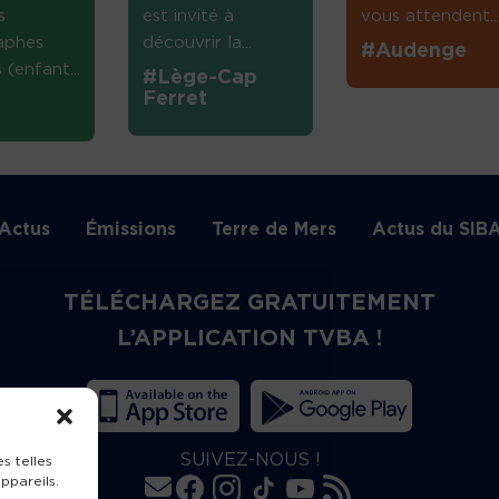
s
est invité à
vous attendent...
aphes
découvrir la...
#Audenge
(enfant...
#Lège-Cap
Ferret
Actus
Émissions
Terre de Mers
Actus du SIB
TÉLÉCHARGEZ GRATUITEMENT
L’APPLICATION TVBA !
SUIVEZ-NOUS !
s telles
ppareils.