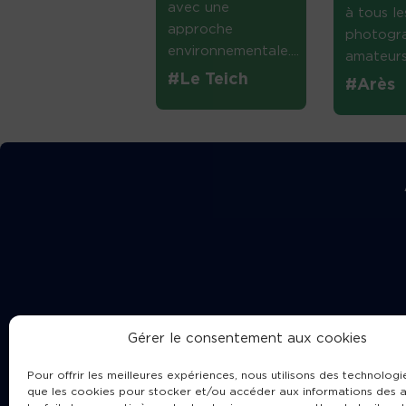
avec une
à tous le
approche
photogr
environnementale....
amateurs 
#Le Teich
#Arès
Gérer le consentement aux cookies
Pour offrir les meilleures expériences, nous utilisons des technologie
que les cookies pour stocker et/ou accéder aux informations des a