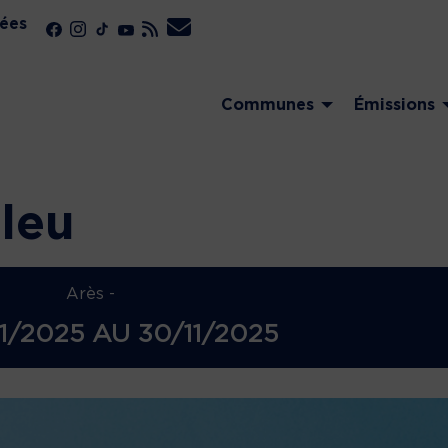
ées
Communes
Émissions
leu
Arès -
11/2025
AU
30/11/2025