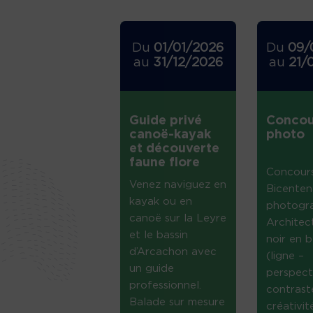
Du
01/01/2026
Du
09/
au
31/12/2026
au
21/
Guide privé
Concou
canoë-kayak
photo
et découverte
faune flore
Concour
Venez naviguez en
Bicenten
kayak ou en
photogr
canoë sur la Leyre
Architec
et le bassin
noir en b
d’Arcachon avec
(ligne –
un guide
perspect
professionnel.
contrast
Balade sur mesure
créativi