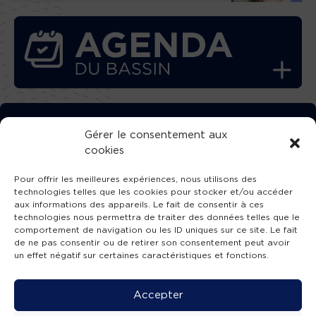
TÉLÉCHARGEZ GRATUITEMENT
Gérer le consentement aux
cookies
L’APPLICATION TVBA !
Pour offrir les meilleures expériences, nous utilisons des
technologies telles que les cookies pour stocker et/ou accéder
aux informations des appareils. Le fait de consentir à ces
technologies nous permettra de traiter des données telles que le
comportement de navigation ou les ID uniques sur ce site. Le fait
SUIVEZ-NOUS !
de ne pas consentir ou de retirer son consentement peut avoir
un effet négatif sur certaines caractéristiques et fonctions.
Charte de publication
-
Mentions légales
-
Accessibilité
-
Politique de confidentialité
-
Plan
Accepter
de site
-
SIBA