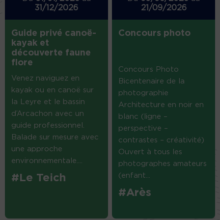
31/12/2026
21/09/2026
Guide privé canoë-
Concours photo
kayak et
découverte faune
flore
Concours Photo
Venez naviguez en
Bicentenaire de la
kayak ou en canoë sur
photographie
la Leyre et le bassin
Architecture en noir en
d’Arcachon avec un
blanc (ligne –
guide professionnel.
perspective –
Balade sur mesure avec
contrastes – créativité)
une approche
Ouvert à tous les
environnementale....
photographes amateurs
(enfant...
#Le Teich
#Arès