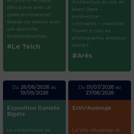
la Leyre et le bassin
Architecture en noir en
d’Arcachon avec un
blanc (ligne –
guide professionnel.
perspective –
Balade sur mesure avec
contrastes – créativité)
une approche
Ouvert à tous les
environnementale....
photographes amateurs
(enfant...
#Le Teich
#Arès
Du
26/06/2026
au
Du
01/07/2026
au
19/09/2026
27/08/2026
Exposition Danielle
Estiv’Audenge
Bigata
La médiathèque de
La Ville d’Audenge et