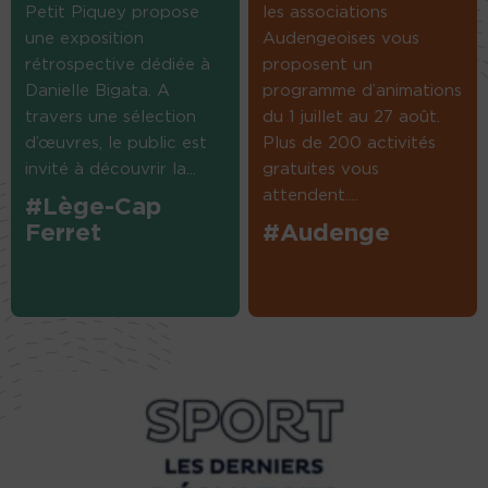
Petit Piquey propose
les associations
une exposition
Audengeoises vous
rétrospective dédiée à
proposent un
Danielle Bigata. A
programme d’animations
travers une sélection
du 1 juillet au 27 août.
d’œuvres, le public est
Plus de 200 activités
invité à découvrir la...
gratuites vous
attendent....
#Lège-Cap
Ferret
#Audenge