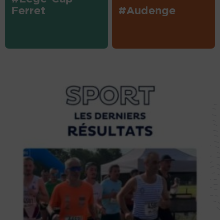
Ferret
#Audenge