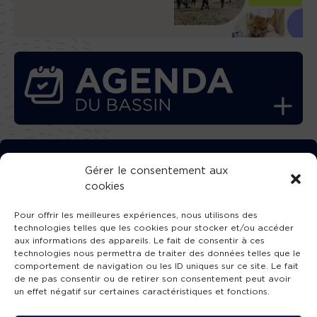
TÉLÉCHARGEZ GRATUITEMENT
Gérer le consentement aux
cookies
L’APPLICATION TVBA !
Pour offrir les meilleures expériences, nous utilisons des
technologies telles que les cookies pour stocker et/ou accéder
aux informations des appareils. Le fait de consentir à ces
technologies nous permettra de traiter des données telles que le
comportement de navigation ou les ID uniques sur ce site. Le fait
SUIVEZ-NOUS !
de ne pas consentir ou de retirer son consentement peut avoir
un effet négatif sur certaines caractéristiques et fonctions.