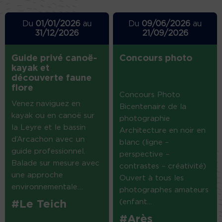
Du
01/01/2026
au
Du
09/06/2026
au
31/12/2026
21/09/2026
Guide privé canoë-
Concours photo
kayak et
découverte faune
flore
Concours Photo
Venez naviguez en
Bicentenaire de la
kayak ou en canoë sur
photographie
la Leyre et le bassin
Architecture en noir en
d’Arcachon avec un
blanc (ligne –
guide professionnel.
perspective –
Balade sur mesure avec
contrastes – créativité)
une approche
Ouvert à tous les
environnementale....
photographes amateurs
(enfant...
#Le Teich
#Arès