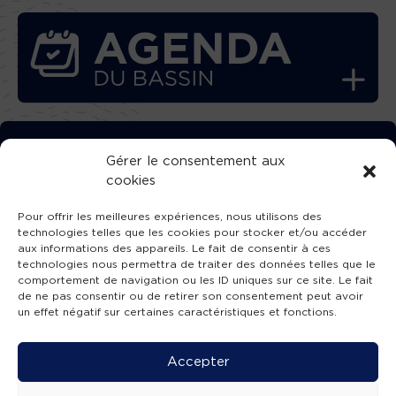
TÉLÉCHARGEZ GRATUITEMENT
Gérer le consentement aux
cookies
L’APPLICATION TVBA !
Pour offrir les meilleures expériences, nous utilisons des
technologies telles que les cookies pour stocker et/ou accéder
aux informations des appareils. Le fait de consentir à ces
technologies nous permettra de traiter des données telles que le
comportement de navigation ou les ID uniques sur ce site. Le fait
SUIVEZ-NOUS !
de ne pas consentir ou de retirer son consentement peut avoir
un effet négatif sur certaines caractéristiques et fonctions.
Charte de publication
-
Mentions légales
-
Accessibilité
-
Politique de confidentialité
-
Plan
Accepter
de site
-
SIBA
© 2026 création
Compos'it.