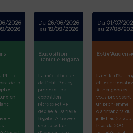
06/2026
Du
26/06/2026
Du
01/07/20
09/2026
au
19/09/2026
au
27/08/20
rs
Exposition
Estiv’Audeng
Danielle Bigata
s Photo
La médiathèque
La Ville d’Auden
aire de la
de Petit Piquey
et les associatio
aphie
propose une
Audengeoises
ture en
exposition
vous proposent
lanc
rétrospective
un programme
dédiée à Danielle
d’animations du 
ive –
Bigata. A travers
juillet au 27 août
es –
une sélection
Plus de 200
té) Ouvert
d’œuvres, le public
activités gratuit