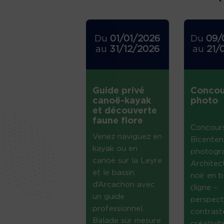
Du
01/01/2026
Du
09/
au
31/12/2026
au
21/
Guide privé
Concou
canoë-kayak
photo
et découverte
faune flore
Concour
Venez naviguez en
Bicenten
kayak ou en
photogr
canoë sur la Leyre
Architec
et le bassin
noir en b
d’Arcachon avec
(ligne –
un guide
perspect
professionnel.
contrast
Balade sur mesure
créativi