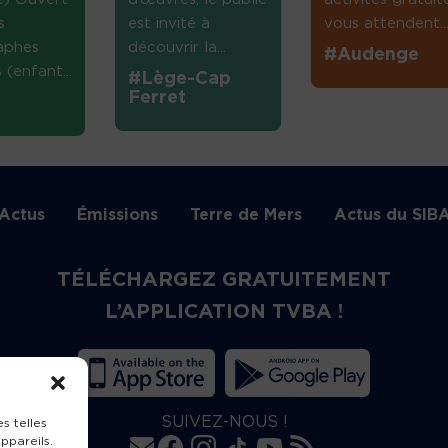
s
est invité à
vous attendent...
aphes
découvrir la...
#Audenge
(enfant...
#Lège-Cap
Ferret
Actus
Émissions
Terre de Mers
Actus du SIB
TÉLÉCHARGEZ GRATUITEMENT
L’APPLICATION TVBA !
SUIVEZ-NOUS !
s telles
ppareils.