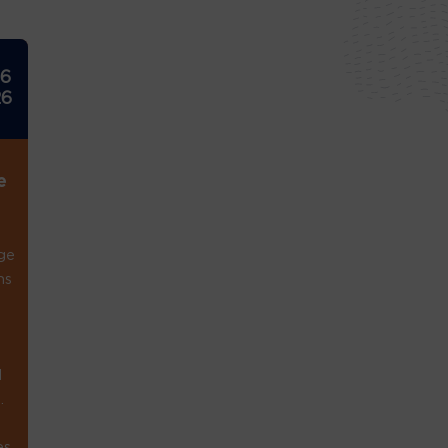
26
26
e
ge
ns
1
.
es