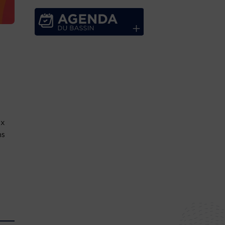
ux
ns