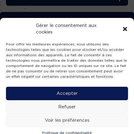
TÉLÉCHARGEZ GRATUITEMENT
Gérer le consentement aux
cookies
L’APPLICATION TVBA !
Pour offrir les meilleures expériences, nous utilisons des
technologies telles que les cookies pour stocker et/ou accéder
aux informations des appareils. Le fait de consentir à ces
technologies nous permettra de traiter des données telles que le
comportement de navigation ou les ID uniques sur ce site. Le fait
SUIVEZ-NOUS !
de ne pas consentir ou de retirer son consentement peut avoir
un effet négatif sur certaines caractéristiques et fonctions.
Charte de publication
-
Mentions légales
-
Accessibilité
-
Politique de confidentialité
-
Plan
Accepter
de site
-
SIBA
© 2026 création
Compos'it.
Refuser
Voir les préférences
Politique de confidentialité
ACTUS
ÉMISSIONS
AGENDA
WEBCAMS