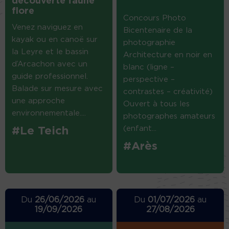
découverte faune
flore
Concours Photo
Venez naviguez en
Bicentenaire de la
kayak ou en canoë sur
photographie
la Leyre et le bassin
Architecture en noir en
d’Arcachon avec un
blanc (ligne –
guide professionnel.
perspective –
Balade sur mesure avec
contrastes – créativité)
une approche
Ouvert à tous les
environnementale....
photographes amateurs
(enfant...
#Le Teich
#Arès
Du
26/06/2026
au
Du
01/07/2026
au
19/09/2026
27/08/2026