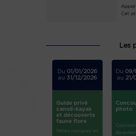
Apport
Cet at
Les 
Du
01/01/2026
Du
09/
au
31/12/2026
au
21/
Guide privé
Concou
canoë-kayak
photo
et découverte
faune flore
Concour
Venez naviguez en
Bicenten