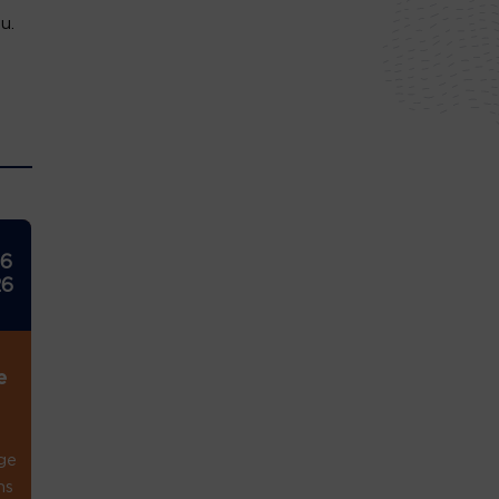
u.
26
26
e
ge
ns