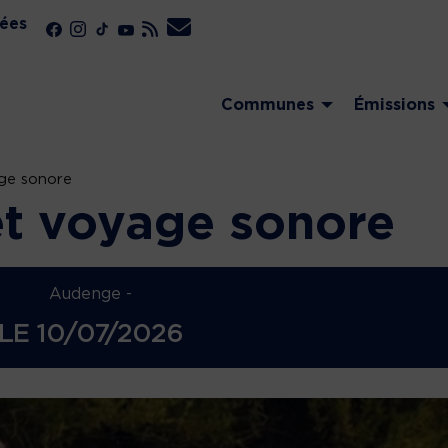
ées
Communes
Émissions
ge sonore
et voyage sonore
Audenge -
LE
10/07/2026