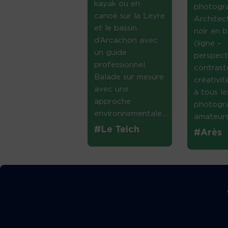
kayak ou en
photogr
canoë sur la Leyre
Architec
et le bassin
noir en b
d’Arcachon avec
(ligne –
un guide
perspect
professionnel.
contrast
Balade sur mesure
créativi
avec une
à tous le
approche
photogr
environnementale....
amateurs 
#Le Teich
#Arès