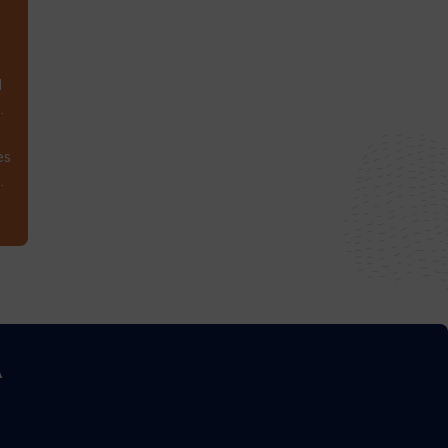
1
.
es
.
A