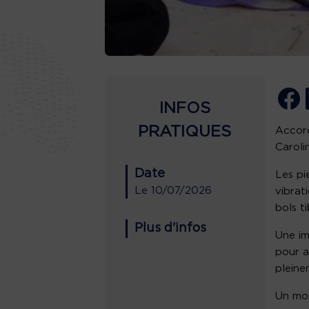
INFOS
PRATIQUES
Accor
Caroli
Date
Les pi
Le
10/07/2026
vibrat
bols t
Plus d'infos
Une im
pour a
pleine
Un mom