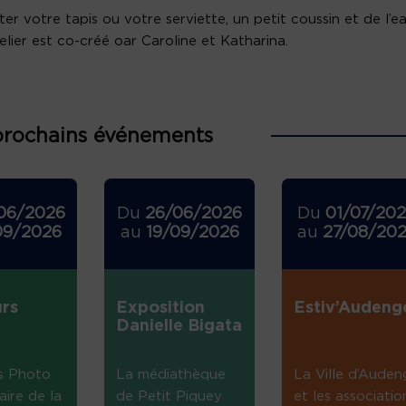
er votre tapis ou votre serviette, un petit coussin et de l’ea
elier est co-créé oar Caroline et Katharina.
prochains événements
06/2026
Du
26/06/2026
Du
01/07/20
09/2026
au
19/09/2026
au
27/08/20
rs
Exposition
Estiv’Audeng
Danielle Bigata
s Photo
La médiathèque
La Ville d’Auden
aire de la
de Petit Piquey
et les associatio