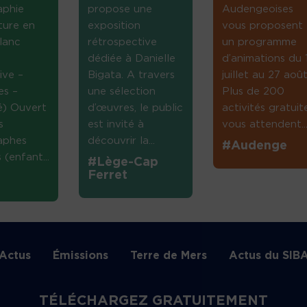
aphie
propose une
Audengeoises
ture en
exposition
vous proposent
lanc
rétrospective
un programme
dédiée à Danielle
d’animations du 
ive –
Bigata. A travers
juillet au 27 août
es –
une sélection
Plus de 200
té) Ouvert
d’œuvres, le public
activités gratuit
s
est invité à
vous attendent...
aphes
découvrir la...
#Audenge
(enfant...
#Lège-Cap
Ferret
Actus
Émissions
Terre de Mers
Actus du SIB
TÉLÉCHARGEZ GRATUITEMENT