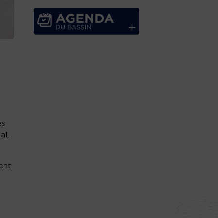
es
al,
sent