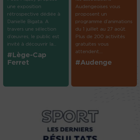
une exposition
Audengeoises vous
rétrospective dédiée à
proposent un
Danielle Bigata. A
programme d’animations
travers une sélection
du 1 juillet au 27 août.
d’œuvres, le public est
Plus de 200 activités
invité à découvrir la...
gratuites vous
attendent....
#Lège-Cap
Ferret
#Audenge