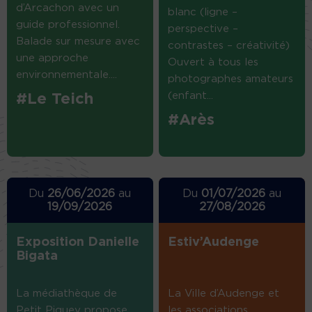
d’Arcachon avec un
blanc (ligne –
guide professionnel.
perspective –
Balade sur mesure avec
contrastes – créativité)
une approche
Ouvert à tous les
environnementale....
photographes amateurs
(enfant...
#Le Teich
#Arès
Du
26/06/2026
au
Du
01/07/2026
au
19/09/2026
27/08/2026
Exposition Danielle
Estiv’Audenge
Bigata
La médiathèque de
La Ville d’Audenge et
Petit Piquey propose
les associations