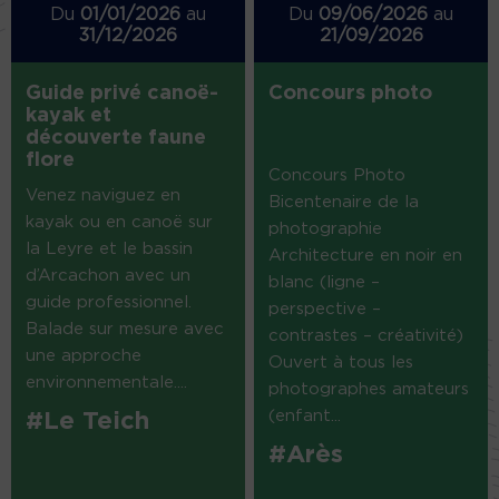
Du
01/01/2026
au
Du
09/06/2026
au
31/12/2026
21/09/2026
Guide privé canoë-
Concours photo
kayak et
découverte faune
flore
Concours Photo
Venez naviguez en
Bicentenaire de la
kayak ou en canoë sur
photographie
la Leyre et le bassin
Architecture en noir en
d’Arcachon avec un
blanc (ligne –
guide professionnel.
perspective –
Balade sur mesure avec
contrastes – créativité)
une approche
Ouvert à tous les
environnementale....
photographes amateurs
(enfant...
#Le Teich
#Arès