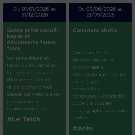
Du
01/01/2026
au
Du
09/06/2026
au
31/12/2026
21/09/2026
Guide privé canoë-
Concours photo
kayak et
découverte faune
flore
Concours Photo
Venez naviguez en
Bicentenaire de la
kayak ou en canoë sur
photographie
la Leyre et le bassin
Architecture en noir en
d’Arcachon avec un
blanc (ligne –
guide professionnel.
perspective –
Balade sur mesure avec
contrastes – créativité)
une approche
Ouvert à tous les
environnementale....
photographes amateurs
(enfant...
#Le Teich
#Arès