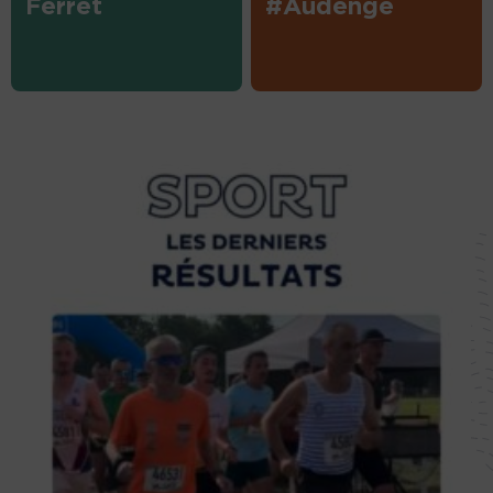
Ferret
#Audenge