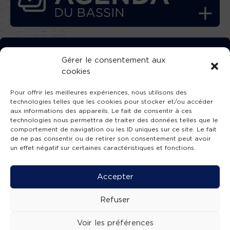
TÉLÉCHARGEZ GRATUITEMENT
Gérer le consentement aux
cookies
L’APPLICATION TVBA !
Pour offrir les meilleures expériences, nous utilisons des
technologies telles que les cookies pour stocker et/ou accéder
aux informations des appareils. Le fait de consentir à ces
technologies nous permettra de traiter des données telles que le
comportement de navigation ou les ID uniques sur ce site. Le fait
SUIVEZ-NOUS !
de ne pas consentir ou de retirer son consentement peut avoir
un effet négatif sur certaines caractéristiques et fonctions.
Charte de publication
-
Mentions légales
-
Accessibilité
-
Politique de confidentialité
-
Plan
Accepter
de site
-
SIBA
© 2026 création
Compos'it.
Refuser
Voir les préférences